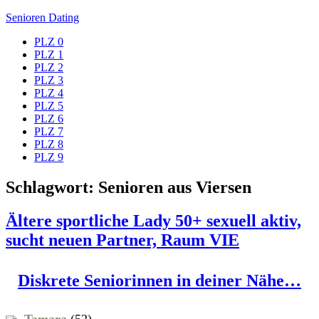
Zum
Senioren Dating
Inhalt
PLZ 0
springen
PLZ 1
PLZ 2
PLZ 3
PLZ 4
PLZ 5
PLZ 6
PLZ 7
PLZ 8
PLZ 9
Schlagwort:
Senioren aus Viersen
Ältere sportliche Lady 50+ sexuell aktiv,
sucht neuen Partner, Raum VIE
Diskrete Seniorinnen in deiner Nähe…
Tamara
(52)